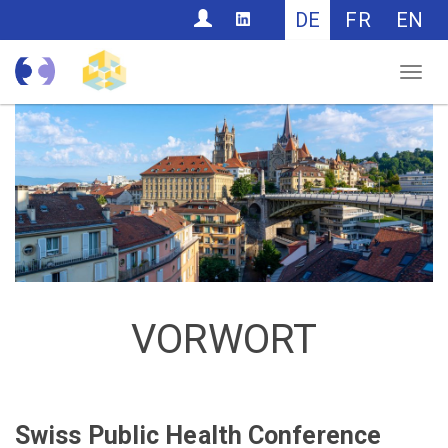
CONTACT
DE
FR
EN
Nav
VORWORT
Swiss Public Health Conference