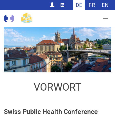
CONTACT
DE
FR
EN
Nav
VORWORT
Swiss Public Health Conference