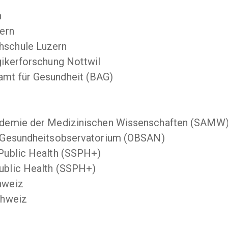
n
zern
hschule Luzern
gikerforschung Nottwil
amt für Gesundheit (BAG)
kademie der Medizinischen Wissenschaften (SAMW
s Gesundheitsobservatorium (OBSAN)
 Public Health (SSPH+)
ublic Health (SSPH+)
hweiz
chweiz