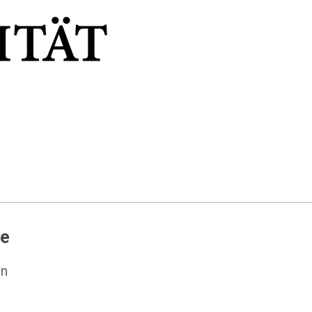
ee
rn